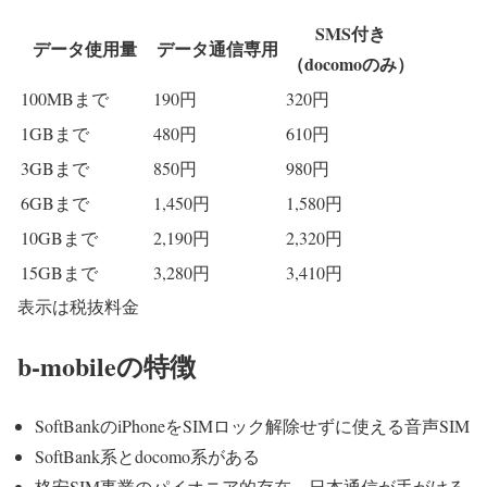
SMS付き
データ使用量
データ通信専用
（docomoのみ）
100MBまで
190円
320円
1GBまで
480円
610円
3GBまで
850円
980円
6GBまで
1,450円
1,580円
10GBまで
2,190円
2,320円
15GBまで
3,280円
3,410円
表示は税抜料金
b-mobileの特徴
SoftBankのiPhoneをSIMロック解除せずに使える音声SIM
SoftBank系とdocomo系がある
格安SIM事業のパイオニア的存在、日本通信が手がける