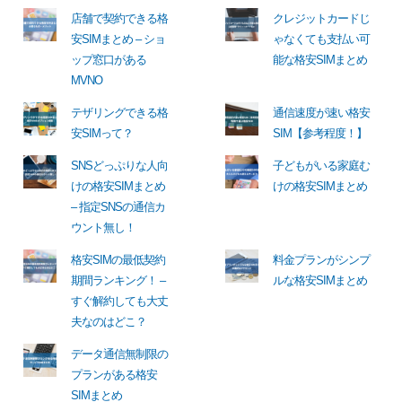
店舗で契約できる格
クレジットカードじ
安SIMまとめ – ショ
ゃなくても支払い可
ップ窓口がある
能な格安SIMまとめ
MVNO
テザリングできる格
通信速度が速い格安
安SIMって？
SIM【参考程度！】
SNSどっぷりな人向
子どもがいる家庭む
けの格安SIMまとめ
けの格安SIMまとめ
– 指定SNSの通信カ
ウント無し！
格安SIMの最低契約
料金プランがシンプ
期間ランキング！ –
ルな格安SIMまとめ
すぐ解約しても大丈
夫なのはどこ？
データ通信無制限の
プランがある格安
SIMまとめ