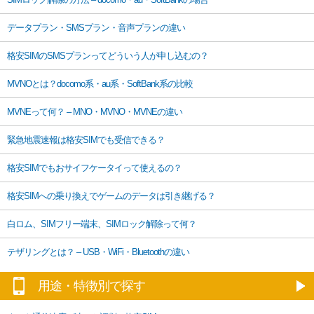
データプラン・SMSプラン・音声プランの違い
格安SIMのSMSプランってどういう人が申し込むの？
MVNOとは？docomo系・au系・SoftBank系の比較
MVNEって何？ – MNO・MVNO・MVNEの違い
緊急地震速報は格安SIMでも受信できる？
格安SIMでもおサイフケータイって使えるの？
格安SIMへの乗り換えでゲームのデータは引き継げる？
白ロム、SIMフリー端末、SIMロック解除って何？
テザリングとは？ – USB・WiFi・Bluetoothの違い
用途・特徴別で探す