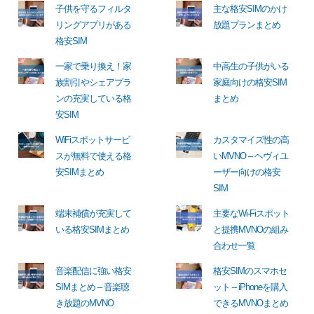
子供を守るフィルタ
主な格安SIMのかけ
リングアプリがある
放題プランまとめ
格安SIM
一家で乗り換え！家
中高生の子供がいる
族割引やシェアプラ
家庭向けの格安SIM
ンの充実している格
まとめ
安SIM
WiFiスポットサービ
カスタマイズ性の高
スが無料で使える格
いMVNO – ヘヴィユ
安SIMまとめ
ーザー向けの格安
SIM
端末補償が充実して
主要なWi-Fiスポット
いる格安SIMまとめ
と提携MVNOの組み
合わせ一覧
音楽配信に強い格安
格安SIMのスマホセ
SIMまとめ – 音楽聴
ット – iPhoneを購入
き放題のMVNO
できるMVNOまとめ